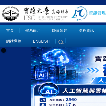
跳
到
主
要
內
首頁
學系簡介
師資陣容
課程資訊
容
區
網站導覽
ENGLISH