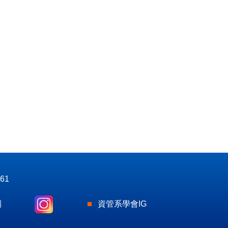
61
團
資管系學會IG