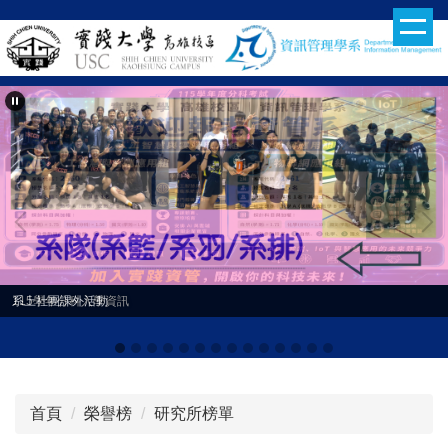
跳
到
主
要
內
容
區
115學年分科入學資訊
系上社團課外活動
首頁
榮譽榜
研究所榜單