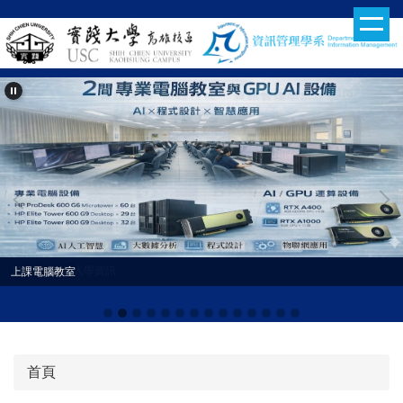
跳
到
主
要
內
容
區
115學年分科入學資訊
上課電腦教室
首頁