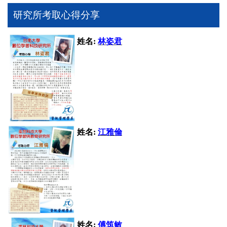
研究所考取心得分享
姓名:
林姿君
姓名:
江雅倫
姓名:
傅
筑
敏