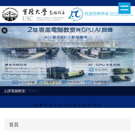
跳
到
主
要
內
容
區
115學年分科入學資訊
上課電腦教室
首頁