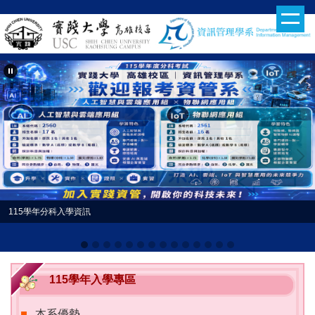
跳
到
主
要
內
容
區
115學年分科入學資訊
系上社團課外活動
115學年入學專區
本系優勢